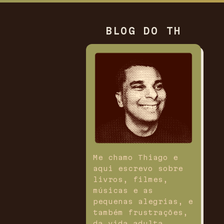
BLOG DO TH
Me chamo Thiago e
aqui escrevo sobre
livros, filmes,
músicas e as
pequenas alegrias, e
também frustrações,
da vida adulta.