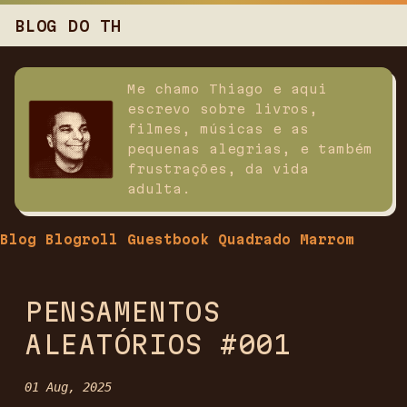
BLOG DO TH
Me chamo Thiago e aqui
escrevo sobre livros,
filmes, músicas e as
pequenas alegrias, e também
frustrações, da vida
adulta.
Blog
Blogroll
Guestbook
Quadrado Marrom
PENSAMENTOS
ALEATÓRIOS #001
01 Aug, 2025